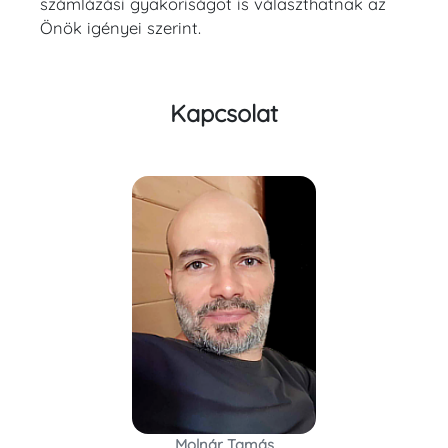
számlázási gyakoriságot is választhatnak az
Önök igényei szerint.
Kapcsolat
Molnár Tamás