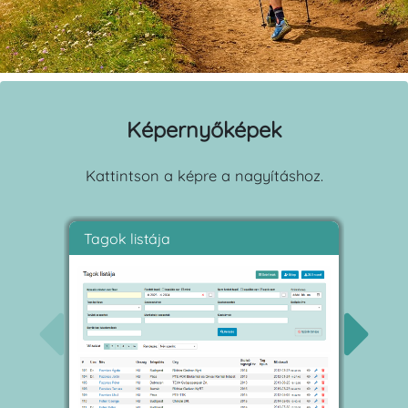
Képernyőképek
Kattintson a képre a nagyításhoz.
Tagok listája
Tagi b