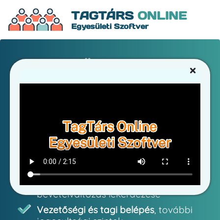
TAGTÁRS
ONLINE
Egyesületi Szoftver
EGYESÜLETEK
és szervezetek online
adminisztrációja
Tagok és tagdíjak kezelése
, több
tagsági típus
Körlevelek kiküldése
, levélsablonok
mentése
Statisztikai adatok
, létszám- és
bevételváltozás lekérdezése
Vezetőségi és tagi belépés
, további