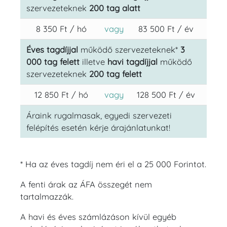
szervezeteknek
200 tag alatt
8 350 Ft / hó
vagy
83 500 Ft / év
Éves tagdíjjal
működő szervezeteknek*
3
000 tag felett
illetve
havi tagdíjjal
működő
szervezeteknek
200 tag felett
12 850 Ft / hó
vagy
128 500 Ft / év
Áraink rugalmasak, egyedi szervezeti
felépítés esetén kérje árajánlatunkat!
* Ha az éves tagdíj nem éri el a 25 000 Forintot.
A fenti árak az ÁFA összegét nem
tartalmazzák.
A havi és éves számlázáson kívül egyéb