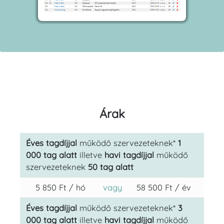
Árak
Éves tagdíjjal
működő szervezeteknek*
1
000 tag alatt
illetve
havi tagdíjjal
működő
szervezeteknek
50 tag alatt
5 850 Ft / hó
vagy
58 500 Ft / év
Éves tagdíjjal
működő szervezeteknek*
3
000 tag alatt
illetve
havi tagdíjjal
működő